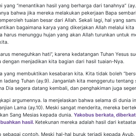
yang “menantikan hasil yang berharga dari tanahnya” (ay.
nya bahwa jika mereka melakukan pekerjaan Bapa sembar
eroleh tuaian besar dari Allah. Sekali lagi, hal yang sam
antikan bagaimana karya yang dikerjakan Allah melalui kita
ta harus menunggu hujan yang akan Allah turunkan untuk
ita.
n harus meneguhkan hati”, karena kedatangan Tuhan Yesus s
dengan menjadikan kita bagian dari hasil tuaian-Nya.
a yang membuktikan kesabaran kita. Kita tidak boleh “ber
m ladang Tuhan (ay.9). Janganlah kita menggerutu tentang
rena Dia segera datang kembali, dan penghakiman juga seger
api argumennya. Ia menjelaskan bahwa selama di dunia ini
anjian Lama (ay.10). Meski sangat menderita, mereka bertek
akan Sang Mesias kepada dunia.
Yakobus berkata, diberka
buahkan hasil.
Ketekunan mereka adalah hasil dari ketaata
ebagai contoh. Meski hal-hal buruk terjadi kepada Ayub, i