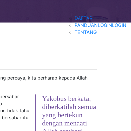
DAFTAR
PANDUAN
LOGIN
LOGIN
TENTANG
ng percaya, kita berharap kepada Allah
bersabar
Yakobus berkata,
a
diberkatilah semua
un tidak tahu
yang bertekun
 bersabar itu
dengan menaati