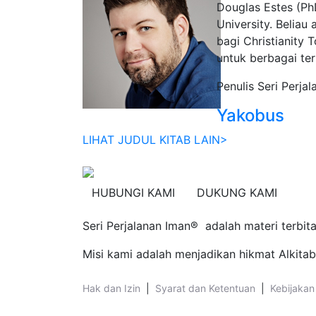
Douglas Estes (PhD
University. Beliau
bagi Christianity 
untuk berbagai te
Penulis Seri Perjal
Yakobus
LIHAT JUDUL KITAB LAIN>
HUBUNGI KAMI
DUKUNG KAMI
Seri Perjalanan Iman® adalah materi terbita
Misi kami adalah menjadikan hikmat Alkita
Hak dan Izin
|
Syarat dan Ketentuan
|
Kebijakan 