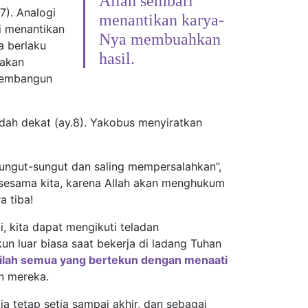
Allah sembari
7). Analogi
menantikan karya-
i menantikan
Nya membuahkan
a berlaku
hasil.
 akan
 membangun
udah dekat (ay.8). Yakobus menyiratkan
sungut-sungut dan saling mempersalahkan”,
 sesama kita, karena Allah akan menghukum
a tiba!
, kita dapat mengikuti teladan
un luar biasa saat bekerja di ladang Tuhan
tilah semua yang bertekun dengan menaati
n mereka.
a tetap setia sampai akhir, dan sebagai