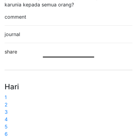
karunia kepada semua orang?
comment
journal
share
Hari
1
2
3
4
5
6